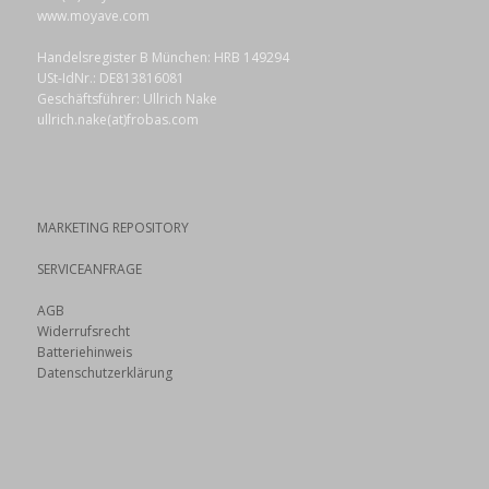
www.moyave.com
Handelsregister B München: HRB 149294
USt-IdNr.: DE813816081
Geschäftsführer: Ullrich Nake
ullrich.nake(at)frobas.com
MARKETING REPOSITORY
SERVICEANFRAGE
AGB
Widerrufsrecht
Batteriehinweis
Datenschutzerklärung