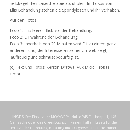
heißbegehrten Lasertherapie abzuholen. Im Fokus von
Ellis Behandlung stehen die Spondylosen und ihr Verhalten.
Auf den Fotos:
Foto 1: Ellis leerer Blick vor der Behandlung.
Foto 2: Elli während der Behandlung.
Foto 3: Innerhalb von 20 Minuten wird Elli zu einem ganz
anderer Hund, der Interesse an seiner Umwelt zeigt,
lauffreudig und schmusebedürftig ist.
(c) Text und Fotos: Kerstin Dratwa, Vuk Micic, Frobas
GmbH.
HINWEIS: Der Einsatz der MOYAVE Produkte P45 Flächenpad, H45
Gamasche oder des GreenDuo ist in keinem Fall ein Ersatz für die
tierärztliche Betreuung, Beratung und Diagnose. Holen Sie immer