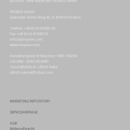
MOYAVE - eine Marke der FROBAS GmbH
FROBAS GmbH
Gebrüder-Eicher-Ring 45, D-85659 Forstern
Telefon: +49 8124 91890 40
Fax: +49 8124 91890 55
info(at)moyave.com
www.moyave.com
Handelsregister B München: HRB 149294
USt-IdNr.: DE813816081
Geschäftsführer: Ullrich Nake
ullrich.nake(at)frobas.com
MARKETING REPOSITORY
SERVICEANFRAGE
AGB
Widerrufsrecht