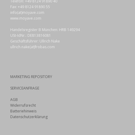
Telefon: +49 8124 91890 40
Fax: +49 8124 91890 55
info(at)moyave.com
www.moyave.com
Handelsregister B München: HRB 149294
USt-IdNr.: DE813816081
Geschäftsführer: Ullrich Nake
ullrich.nake(at)frobas.com
MARKETING REPOSITORY
SERVICEANFRAGE
AGB
Widerrufsrecht
Batteriehinweis
Datenschutzerklärung