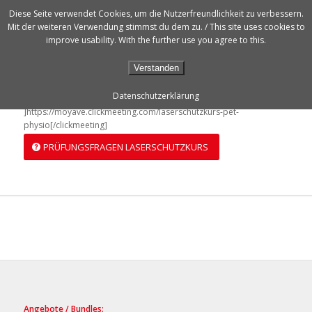
Diese Seite verwendet Cookies, um die Nutzerfreundlichkeit zu verbessern.
Mit der weiteren Verwendung stimmst du dem zu. / This site uses cookies to
improve usability. With the further use you agree to this.
Verstanden
Datenschutzerklärung
[clickmeeting lang=”en” popup=off
]https://moyave.clickmeeting.com/laserschutzkurs-pet-
physio[/clickmeeting]
PRÜFUNGSFRAGEN LASERSCHUTZKURS
Angebote / Bundles: