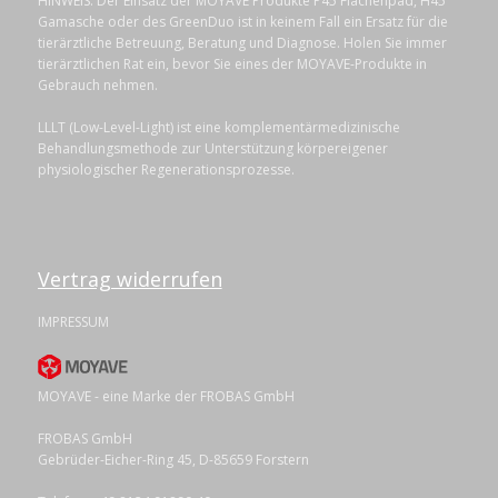
HINWEIS: Der Einsatz der MOYAVE Produkte P45 Flächenpad, H45
Gamasche oder des GreenDuo ist in keinem Fall ein Ersatz für die
tierärztliche Betreuung, Beratung und Diagnose. Holen Sie immer
tierärztlichen Rat ein, bevor Sie eines der MOYAVE-Produkte in
Gebrauch nehmen.
LLLT (Low-Level-Light) ist eine komplementärmedizinische
Behandlungsmethode zur Unterstützung körpereigener
physiologischer Regenerationsprozesse.
Vertrag widerrufen
IMPRESSUM
MOYAVE - eine Marke der FROBAS GmbH
FROBAS GmbH
Gebrüder-Eicher-Ring 45, D-85659 Forstern