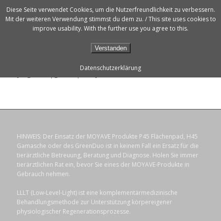
Diese Seite verwendet Cookies, um die Nutzerfreundlichkeit zu verbessern.
Mit der weiteren Verwendung stimmst du dem zu. / This site uses cookies to
improve usability. With the further use you agree to this.
Verstanden
Datenschutzerklärung
[fue_followup_subscriptions]
HINWEIS: Der Einsatz der MOYAVE Produkte P45 Flächenpad, H45
Gamasche oder des GreenDuo ist in keinem Fall ein Ersatz für die
tierärztliche Betreuung, Beratung und Diagnose. Holen Sie immer
tierärztlichen Rat ein, bevor Sie eines der MOYAVE-Produkte in
Gebrauch nehmen.
LLLT (Low-Level-Light) ist eine komplementärmedizinische
Behandlungsmethode zur Unterstützung körpereigener
physiologischer Regenerationsprozesse.