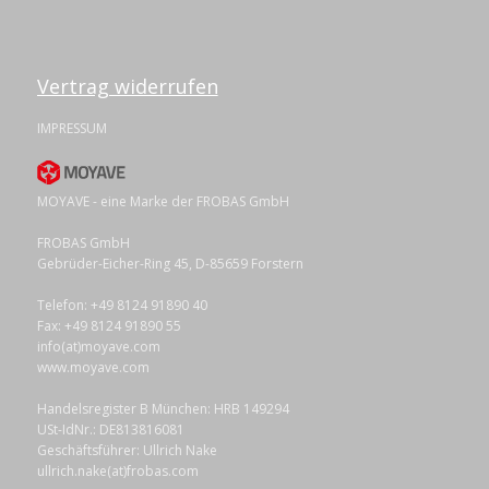
Vertrag widerrufen
IMPRESSUM
MOYAVE - eine Marke der FROBAS GmbH
FROBAS GmbH
Gebrüder-Eicher-Ring 45, D-85659 Forstern
Telefon: +49 8124 91890 40
Fax: +49 8124 91890 55
info(at)moyave.com
www.moyave.com
Handelsregister B München: HRB 149294
USt-IdNr.: DE813816081
Geschäftsführer: Ullrich Nake
ullrich.nake(at)frobas.com