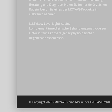
Beratung und Diagnose. Holen Sie immer tierärztlichen
Rat ein, bevor Sie eines der MOYAVE-Produkte in
Gebrauch nehmen.
LLLT (Low-Level-Light) ist eine
komplementärmedizinische Behandlungsmethode zur
Unterstützung körpereigener physiologischer
Regenerationsprozesse.
© Copyright 2026 - MOYAVE - eine Marke der
FROBAS GmbH