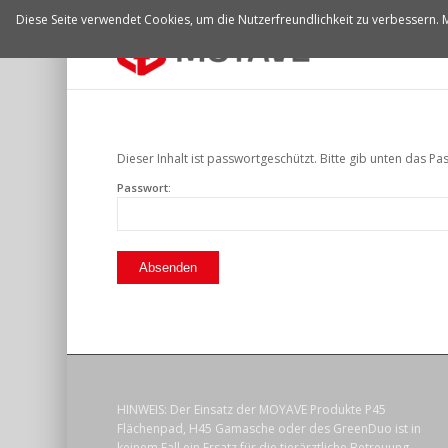
Diese Seite verwendet Cookies, um die Nutzerfreundlichkeit zu verbessern. M
NEWS
Dieser Inhalt ist passwortgeschützt. Bitte gib unten das P
Passwort:
HINWEIS: Der Einsatz der MOYAVE Produkte P45
Flächenpad, H45 Gamasche oder des GreenDuo ist in
keinem Fall ein Ersatz für die tierärztliche Betreuung,