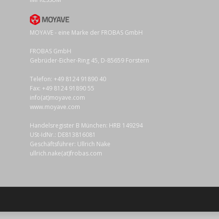
MOYAVE - eine Marke der FROBAS GmbH
FROBAS GmbH
Gebrüder-Eicher-Ring 45, D-85659 Forstern
Telefon: +49 8124 91890 40
Fax: +49 8124 91890 55
info(at)moyave.com
www.moyave.com
Handelsregister B München: HRB 149294
USt-IdNr.: DE813816081
Geschäftsführer: Ullrich Nake
ullrich.nake(at)frobas.com