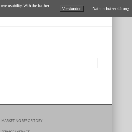
ve usability. With the further
Datenschutzerklärung
Verstanden
THERAPIE
FAQ
Shop
MARKETING REPOSITORY
SERVICEANFRAGE