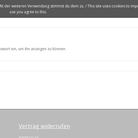
it der weiteren Verwendung stimmst du dem zu. / This site uses cookies to impro
use you agree to this.
HOME
LASER
FLÄCHENPAD
GAMASCHE
GREENDUO
asswort ein, um ihn anzeigen zu können.
Vertrag widerrufen
IMPRESSUM