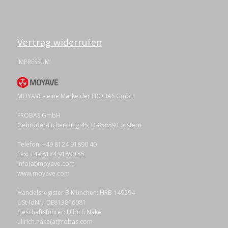
Vertrag widerrufen
IMPRESSUM
MOYAVE - eine Marke der FROBAS GmbH
FROBAS GmbH
Gebrüder-Eicher-Ring 45, D-85659 Forstern
Telefon: +49 8124 91890 40
Fax: +49 8124 91890 55
info(at)moyave.com
www.moyave.com
Handelsregister B München: HRB 149294
USt-IdNr.: DE813816081
Geschäftsführer: Ullrich Nake
ullrich.nake(at)frobas.com