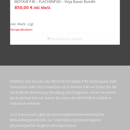
MOYAVE P45 – FLÄCHENPAD – Vinja Bauer Bundle
850,00
€
inkl. MwSt.
inkl. MwSt.
zzgl.
Versandkosten
Ausführung wählen
HINWEIS: Der Einsatz der MOYAVE Produkte P45 Flächenpad, H45
Gamasche oder des GreenDuo ist in keinem Fall ein Ersatz für die
tierärztliche Betreuung, Beratung und Diagnose. Holen Sie immer
tierärztlichen Rat ein, bevor Sie eines der MOYAVE-Produkte in
Gebrauch nehmen.
LLLT (Low-Level-Light) ist eine komplementärmedizinische
Behandlungsmethode zur Unterstützung körpereigener
physiologischer Regenerationsprozesse.