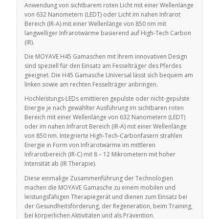
Anwendung von sichtbarem roten Licht mit einer Wellenlänge
von 632 Nanometern (LEDT) oder Licht im nahen Infrarot
Bereich (IR-A) mit einer Wellenlänge von 850 nm mit
langwelliger Infrarotwärme basierend auf High-Tech Carbon
(IR).
Die MOYAVE H45 Gamaschen mit Ihrem innovativen Design
sind speziell für den Einsatz am Fesselträger des Pferdes
geeignet. Die H45 Gamasche Universal lässt sich bequem am
linken sowie am rechten Fesselträger anbringen.
Hochleistungs-LEDs emittieren gepulste oder nicht-gepulste
Energie je nach gewählter Ausführung im sichtbaren roten
Bereich mit einer Wellenlänge von 632 Nanometern (LEDT)
oder im nahen Infrarot Bereich (IR-A) mit einer Wellenlänge
von 850 nm. Integrierte High-Tech-Carbonfasern strahlen
Energie in Form von Infrarotwärme im mittleren
Infrarotbereich (IR-C) mit 8 – 12 Mikrometern mit hoher
Intensität ab (IR Therapie).
Diese einmalige Zusammenführung der Technologien
machen die MOYAVE Gamasche zu einem mobilen und
leistungsfähigen Therapiegerät und dienen zum Einsatz bei
der Gesundheitsförderung, der Regeneration, beim Training,
bei körperlichen Aktivitäten und als Prävention.