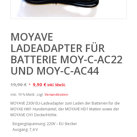
MOYAVE
LADEADAPTER FÜR
BATTERIE MOY-C-AC22
UND MOY-C-AC44
Ursprünglicher
Aktueller
19,90
€
9,90
€
inkl. MwSt.
Preis
Preis
inkl. 19 % MwSt.
zzgl.
Versandkosten
war:
ist:
MOYAVE 230V EU-Ladeadapter zum Laden der Batterien für die
19,90 €
9,90 €.
MOYAE HM1 Hundemäntel, der MOYAVE HD1 Matten sowie der
MOYAVE CH1 Decke/Höhle.
Eingangsspannung: 220V – EU Stecker
Ausgang: 7,4 V