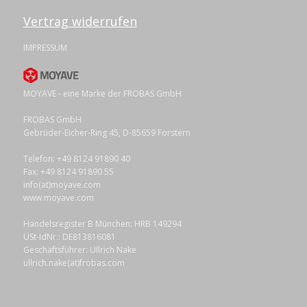
Vertrag widerrufen
IMPRESSUM
MOYAVE - eine Marke der FROBAS GmbH
FROBAS GmbH
Gebrüder-Eicher-Ring 45, D-85659 Forstern
Telefon: +49 8124 91890 40
Fax: +49 8124 91890 55
info(at)moyave.com
www.moyave.com
Handelsregister B München: HRB 149294
USt-IdNr.: DE813816081
Geschäftsführer: Ullrich Nake
ullrich.nake(at)frobas.com