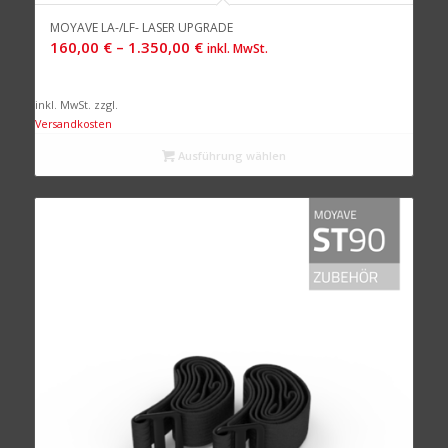
MOYAVE LA-/LF- LASER UPGRADE
160,00
€
–
1.350,00
€
inkl. MwSt.
inkl. MwSt.
zzgl.
Versandkosten
Ausführung wählen