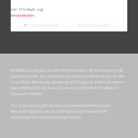
inkl. 19 % MwSt.
zzgl.
Versandkosten
In den Warenkorb
Details anzeigen
HINWEIS: Der Einsatz der MOYAVE Produkte P45 Flächenpad, H45
Gamasche oder des GreenDuo ist in keinem Fall ein Ersatz für die
tierärztliche Betreuung, Beratung und Diagnose. Holen Sie immer
tierärztlichen Rat ein, bevor Sie eines der MOYAVE-Produkte in
Gebrauch nehmen.
LLLT (Low-Level-Light) ist eine komplementärmedizinische
Behandlungsmethode zur Unterstützung körpereigener
physiologischer Regenerationsprozesse.