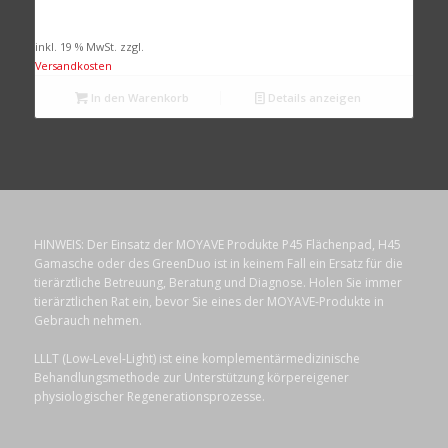
inkl. 19 % MwSt.
zzgl.
Versandkosten
In den Warenkorb
Details anzeigen
HINWEIS: Der Einsatz der MOYAVE Produkte P45 Flächenpad, H45
Gamasche oder des GreenDuo ist in keinem Fall ein Ersatz für die
tierärztliche Betreuung, Beratung und Diagnose. Holen Sie immer
tierärztlichen Rat ein, bevor Sie eines der MOYAVE-Produkte in
Gebrauch nehmen.
LLLT (Low-Level-Light) ist eine komplementärmedizinische
Behandlungsmethode zur Unterstützung körpereigener
physiologischer Regenerationsprozesse.