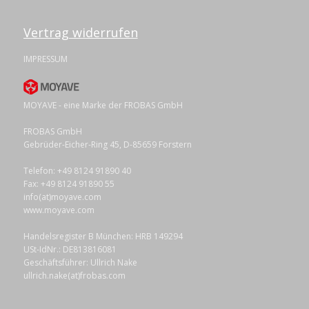
Vertrag widerrufen
IMPRESSUM
MOYAVE - eine Marke der FROBAS GmbH
FROBAS GmbH
Gebrüder-Eicher-Ring 45, D-85659 Forstern
Telefon: +49 8124 91890 40
Fax: +49 8124 91890 55
info(at)moyave.com
www.moyave.com
Handelsregister B München: HRB 149294
USt-IdNr.: DE813816081
Geschäftsführer: Ullrich Nake
ullrich.nake(at)frobas.com